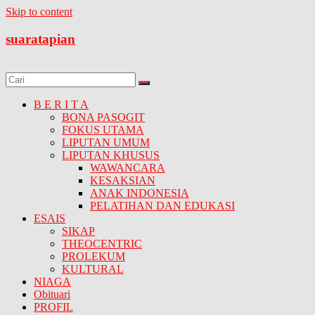
Skip to content
suaratapian
B E R I T A
BONA PASOGIT
FOKUS UTAMA
LIPUTAN UMUM
LIPUTAN KHUSUS
WAWANCARA
KESAKSIAN
ANAK INDONESIA
PELATIHAN DAN EDUKASI
ESAIS
SIKAP
THEOCENTRIC
PROLEKUM
KULTURAL
NIAGA
Obituari
PROFIL