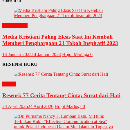
kolektif di
EDITORIAL
Media Kristiani Paling Eksis Saat Ini Kembali
Memberi Penghargaan 21 Tokoh Inspiratif 2023
14 Januari 2024
14 Januari 2024
Hojot Marluga
0
RESENSI BUKU
BUKU
Resensi: 77 Cerita Tentang Cinta; Surat dari Hati
24 April 2026
24 April 2026
Hojot Marluga
0