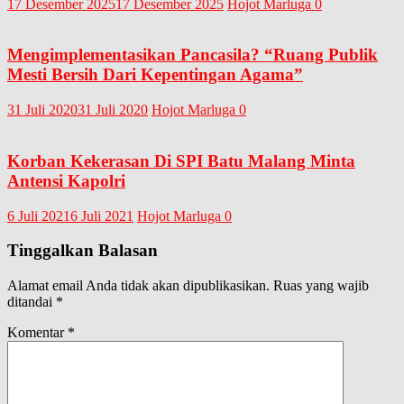
17 Desember 2025
17 Desember 2025
Hojot Marluga
0
Mengimplementasikan Pancasila? “Ruang Publik
Mesti Bersih Dari Kepentingan Agama”
31 Juli 2020
31 Juli 2020
Hojot Marluga
0
Korban Kekerasan Di SPI Batu Malang Minta
Antensi Kapolri
6 Juli 2021
6 Juli 2021
Hojot Marluga
0
Tinggalkan Balasan
Alamat email Anda tidak akan dipublikasikan.
Ruas yang wajib
ditandai
*
Komentar
*